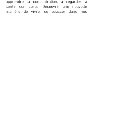
apprendre la concentration, à regarder, à
sentir son corps. Découvrir une nouvelle
manière de vivre, se pousser dans nos
retranchements, être heureux et savoir le
partager, se donner sans se poser de question.
Une expérience avant tout humaine où le
groupe enrichit la personne et où chaque
personne ajoute son grain de sel à l’ensemble.
Une aventure qui ne demande qu’à se propager
encore et encore…
Performance réalisée à la Maison des Arts,
Université Bordeaux Montaigne durant le
festival
Premier Acte Avant Récidive
, le
mercredi 11 juin 2014.