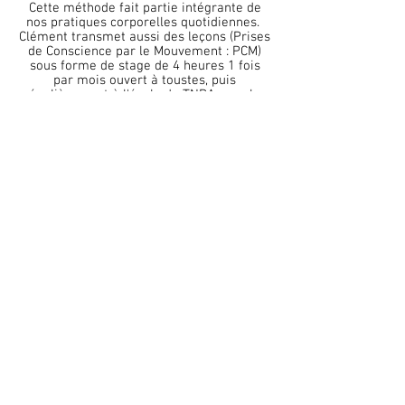
Cette méthode fait partie intégrante de
nos pratiques corporelles quotidiennes.
Clément transmet aussi des leçons (Prises
de Conscience par le Mouvement : PCM)
sous forme de stage de 4 heures 1 fois
par mois ouvert à toustes, puis
régulièrement à
l'école du TNBA
pour les
étudiant.es sous la direction de Fanny de
Chaillé.
Prochains stages année 2026-27, en
partenariat avec Pascale Etcheto :
De 10h à 14h, station Marne, 16-22 cr de la
Marne, proche Victoire, Bordeaux
26 septembre 2026
24 octobre 2026
28 novembre 2026
19 décembre 2026
20 février 2027
20 mars 2027
17 avril 2027