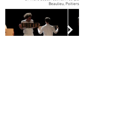
Beaulieu, Poitiers
CONTACT
Haut de page
Collectif Comment C'est Maintenant ? (CCM)
Muratet Clément
//
Stoker Marjorie
FABRIQUE POLA, 10 quai de Brazza — 33100 Bordeaux
commentcestmaintenant@gmail.com
06.40.30.17.70
//
06.08.82.82.16
Instagram de Collectif CCM
—
Compte Facebook Collectif CCM
Webzine Artcorps Hardcorps (WAH)