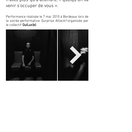
n’avez plus qu’à attendre, « quelqu’un va
venir s’occuper de vous ».
Performance réalisée le 7 mai 2015 à Bordeaux lors de
la soirée performative
Surprise Attack!!
organisée par
le collectif
GuiLux(e)
.
CONTACT
Haut de page
Collectif Comment C'est Maintenant ? (CCM)
Muratet Clément
//
Stoker Marjorie
FABRIQUE POLA, 10 quai de Brazza — 33100 Bordeaux
commentcestmaintenant@gmail.com
06.40.30.17.70
//
06.08.82.82.16