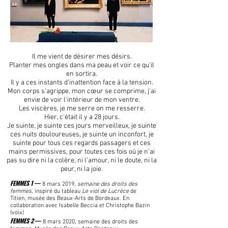
Il me vient de désirer mes désirs.
Planter mes ongles dans ma peau et voir ce qu'il
en sortira.
Il y a ces instants d'inattention face à la tension.
Mon corps s'agrippe, mon cœur se comprime, j'ai
envie de voir l'intérieur de mon ventre.
Les viscères, je me serre on me resserre.
Hier, c'était il y a 28 jours.
Je suinte, je suinte ces jours merveilleux, je suinte
ces nuits douloureuses, je suinte un inconfort, je
suinte pour tous ces regards passagers et ces
mains permissives, pour toutes ces fois où je n'ai
pas su dire ni la colère, ni l'amour, ni le doute, ni la
peur, ni la joie.
FEMMES 1
—
8 mars 2019,
semaine des droits des
femmes
, inspiré du tableau
Le viol de Lucrèce
de
Titien,
musée des Beaux-Arts de Bordeaux. En
collaboration avec Isabelle Beccia et Christophe Bazin
(voix)
FEMMES 2
—
8 mars 2020
, semaine des droits des