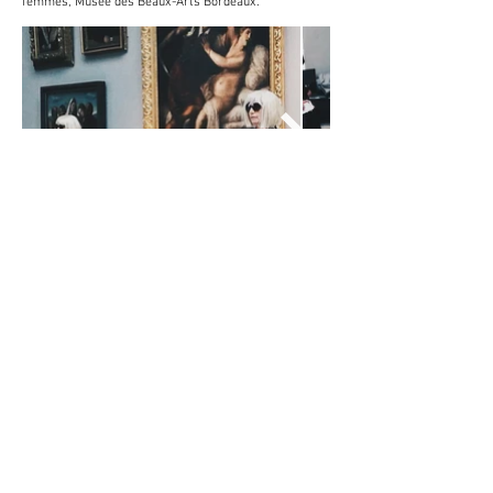
femmes, Musée des Beaux-Arts Bordeaux.
CONTACT
Haut de page
Collectif Comment C'est Maintenant ? (CCM)
Muratet Clément
//
Stoker Marjorie
FABRIQUE POLA, 10 quai de Brazza — 33100 Bordeaux
commentcestmaintenant@gmail.com
06.40.30.17.70
//
06.08.82.82.16
Instagram de Collectif CCM
—
Compte Facebook Collectif CCM
Webzine Artcorps Hardcorps (WAH)